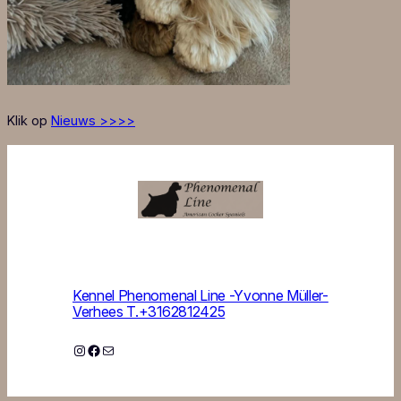
Klik op
Nieuws >>>>
Kennel Phenomenal Line -Yvonne Müller-
Verhees T.+3162812425
Instagram
Facebook
E-mail