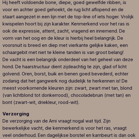
Hij heeft voldoende bone, diepe, goed gewelfde ribben, is
voor en achter goed gehoekt, de rug licht aflopend en de
staart aangezet in een lijn met de top-line of iets hoger. Vrolijk
kwispelen hoort bij zijn karakter. Kenmerkend voor het ras is
ook de expressie, attent, zacht, vragend en innemend. De
vorm van het oog en de kleur is hierbij heel belangrijk. De
voorsnuit is breed en diep met vierkante gelijke kaken, een
schaargebit met niet te kleine tanden is van groot belang!
De vacht is een belangrijk onderdeel van het geheel van deze
hond. De haarstructuur dient zijdeachtig te zijn, glad of licht
golvend. Oren, borst, buik en benen goed bevederd, echter
zodanig dat het gangwerk nog duidelijk te herkennen is! De
meest voorkomende kleuren zijn: zwart, zwart met tan, blond
(van lichtblond tot donkerrood), chocoladebruin (met tan) en
bont (zwart-wit, driekleur, rood-wit).
Verzorging
De verzorging van de Ami vraagt nogal wat tijd. Zijn
bewerkelijke vacht, die kenmerkend is voor het ras, vraagt
veel onderhoud. Een dagelijkse borstel en kambeurt is dan ook